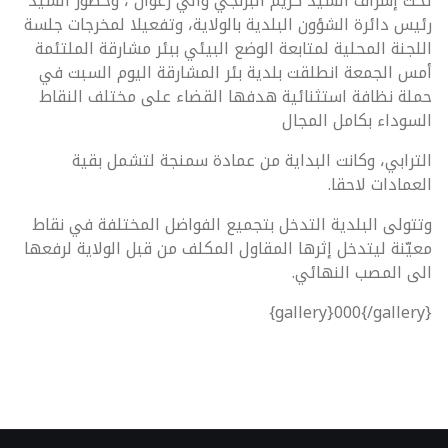
تحت إشراف السيد كريم البرنجي والي زغوان ، وحضور السيد
رئيس دائرة الشؤون البلدية بالولاية، وتفعيلا لمخرجات جلسة
اللجنة المحلية لمتابعة الوضع البيئي ببئر مشارقة الملتئمة
أمس الجمعة انطلقت بلدية بئر المشارقة اليوم السبت في
حملة نظافة استثنائية هدفها القضاء على مختلف النقاط
السوداء بكامل المجال
الترابي، وكانت البداية من عمادة سمنجة لتشمل بقية
العمادات لاحقا.
وتتولى البلدية التدخل بتجميع الفواضل المختلفة في نقاط
معيّنة ليتدخل إثرها المقاول المكلف من قبل الولاية لرفعها
الى المصب النهائي.
{gallery}000{/gallery}